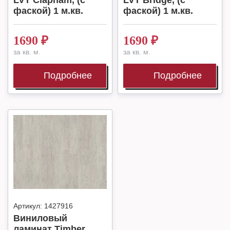
LVT Clapham, (с
LVT Bridge, (с
фаской) 1 м.кв.
фаской) 1 м.кв.
1690
₽
1690
₽
за кв. м.
за кв. м.
Подробнее
Подробнее
Артикул:
1427916
Виниловый
ламинат Timber