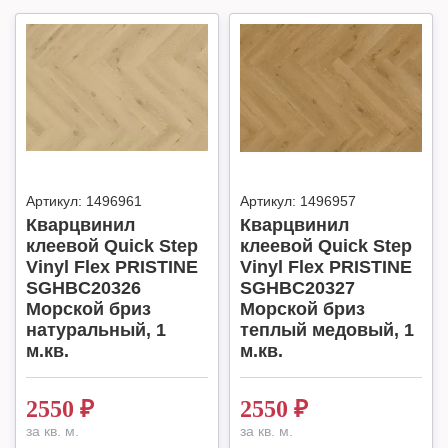
Артикул:
1496961
Артикул:
1496957
Кварцвинил
Кварцвинил
клеевой Quick Step
клеевой Quick Step
Vinyl Flex PRISTINE
Vinyl Flex PRISTINE
SGHBC20326
SGHBC20327
Морской бриз
Мoрской бpиз
натyральный, 1
теплый медoвый, 1
м.кв.
м.кв.
2550
₽
2550
₽
за кв. м.
за кв. м.