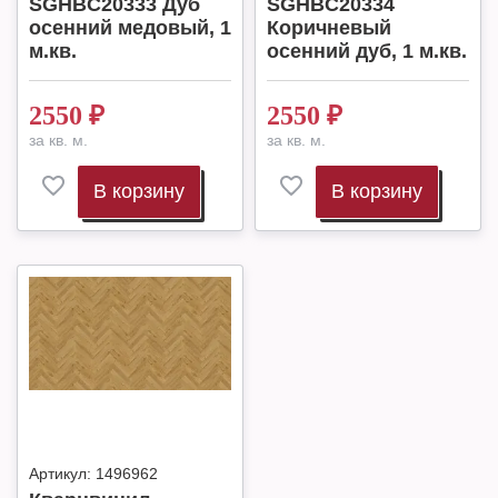
SGHBC20333 Дуб
SGHBC20334
оcенний медовый, 1
Коричневый
м.кв.
оcенний дуб, 1 м.кв.
2550
₽
2550
₽
за кв. м.
за кв. м.
В корзину
В корзину
Артикул:
1496962