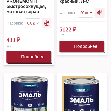
PROREMONTT
красный, Л-С
быстросохнущая,
матовая серая
Фасовка:
Фасовка:
5122
₽
шт.
433
₽
шт.
Подробнее
Подробнее