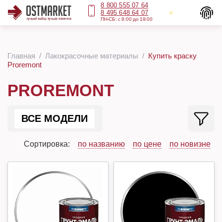
8 800 555 07 64
8 495 648 64 07
ПН-СБ: с 9:00 до 19:00
Главная
Лакокрасочные материалы
Купить краску
Proremont
PROREMONT
ВСЕ МОДЕЛИ
Сортировка:
по названию
по цене
по новизне