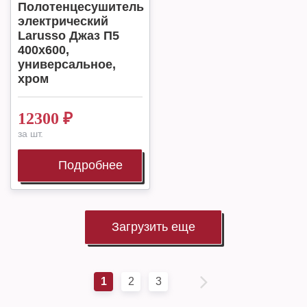
Полотенцесушитель
электрический
Larusso Джаз П5
400х600,
универсальное,
хром
12300
₽
за шт.
Подробнее
Загрузить еще
1
2
3