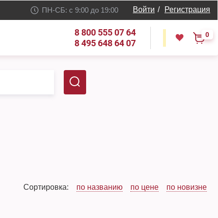
Войти
/
Регистрация
ПН-СБ: с 9:00 до 19:00
8 800 555 07 64
0
8 495 648 64 07
Сортировка:
по названию
по цене
по новизне