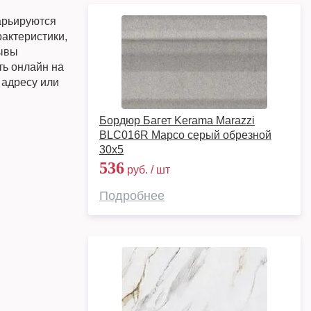
арьируются
рактеристики,
зывы
ть онлайн на
 адресу или
Бордюр Багет Kerama Marazzi
BLC016R Марсо серый обрезной
30х5
536
руб. / шт
Подробнее