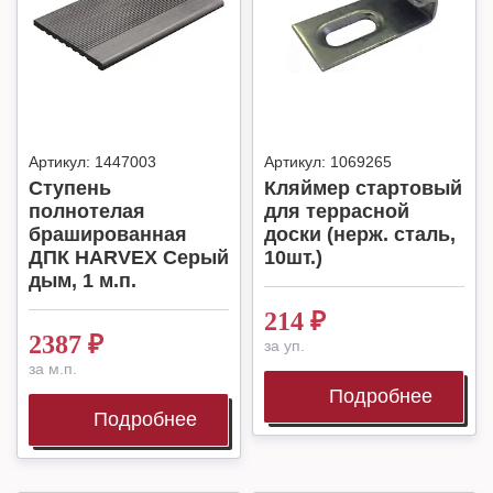
Артикул:
1447003
Артикул:
1069265
Ступень
Кляймер стартовый
полнотелая
для террасной
брашированная
доски (нерж. сталь,
ДПК HARVEX Серый
10шт.)
дым, 1 м.п.
214
₽
2387
₽
за уп.
за м.п.
Подробнее
Подробнее