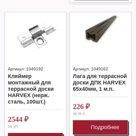
Артикул:
1049192
Артикул:
1049162
Кляймер
Лага для террасной
монтажный для
доски ДПК HARVEX
террасной доски
65x40мм, 1 м.п.
HARVEX (нерж.
сталь, 100шт.)
226
₽
за м.п.
2544
₽
за уп.
Подробнее