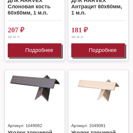
ДПК HARVEX
ДПК HARVEX
Слоновая кость
Антрацит 60x60мм,
60x60мм, 1 м.п.
1 м.п.
207
₽
181
₽
за м.п.
за м.п.
Подробнее
Подробнее
Артикул:
1049082
Артикул:
1049081
Уголок торцевой
Уголок торцевой