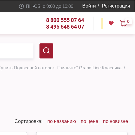
Войти
/
Регистрация
ПН-СБ: с 9:00 до 19:00
8 800 555 07 64
0
8 495 648 64 07
Купить Подвесной потолок "Грильято" Grand Line Классика
Сортировка:
по названию
по цене
по новизне