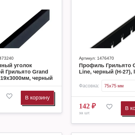
473240
Артикул:
1476470
нный уголок
Профиль Грильято 
й Грильято Grand
Line, черный (H-27), 
х19х3000мм, черный
Фасовка:
В корзину
142
₽
В к
за шт.