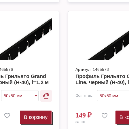
465576
Артикул:
1465573
ь Грильято Grand
Профиль Грильято 
рный (H-40), l=1,2 м
Line, черный (H-40), 
Фасовка:
149
₽
В корзину
В к
за шт.