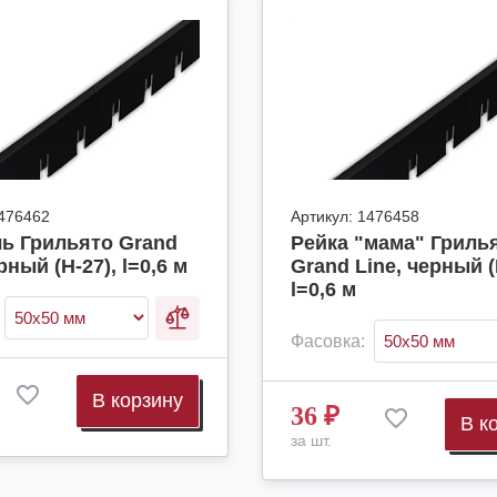
476462
Артикул:
1476458
ь Грильято Grand
Рейка "мама" Гриль
рный (H-27), l=0,6 м
Grand Line, черный (
l=0,6 м
Фасовка:
В корзину
36
₽
В к
за шт.