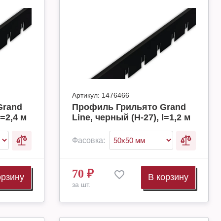
Артикул:
1476466
Grand
Профиль Грильято Grand
l=2,4 м
Line, черный (H-27), l=1,2 м
Фасовка:
70
₽
орзину
В корзину
за шт.