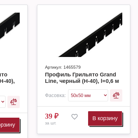
Артикул:
1465579
ято
Профиль Грильято Grand
H-40),
Line, черный (H-40), l=0,6 м
Фасовка:
39
₽
В корзину
за шт.
орзину