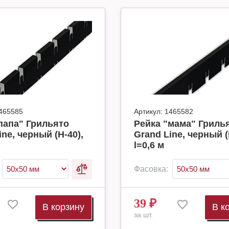
465585
Артикул:
1465582
папа" Грильято
Рейка "мама" Гриль
ine, черный (H-40),
Grand Line, черный (
l=0,6 м
Фасовка:
39
₽
В корзину
В к
за шт.