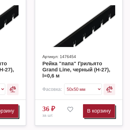
Артикул:
1476454
ято
Рейка "папа" Грильято
H-27),
Grand Line, черный (H-27),
l=0,6 м
Фасовка:
36
₽
орзину
В корзину
за шт.