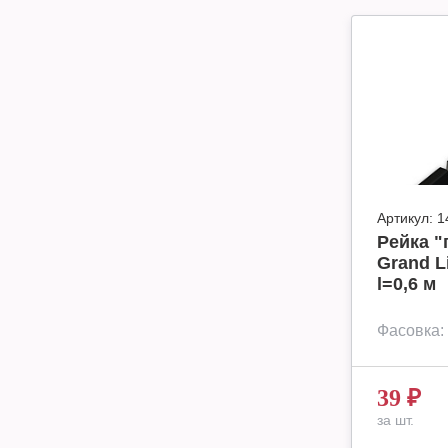
Артикул:
1
Рейка "
Grand L
l=0,6 м
Фасовка:
39
₽
за шт.