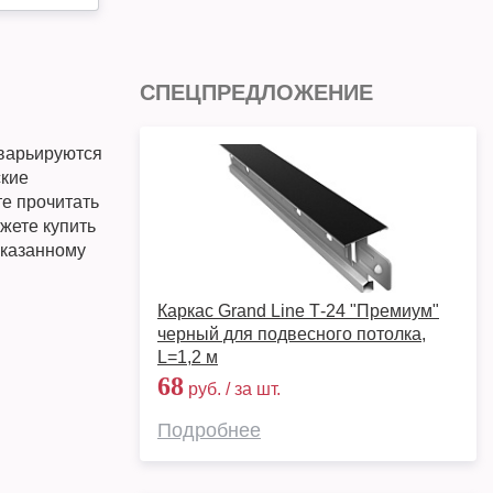
СПЕЦПРЕДЛОЖЕНИЕ
варьируются
ские
те прочитать
жете купить
 указанному
Каркас Grand Line Т-24 "Премиум"
черный для подвесного потолка,
L=1,2 м
68
руб. / за шт.
Подробнее