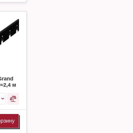
Grand
l=2,4 м
орзину