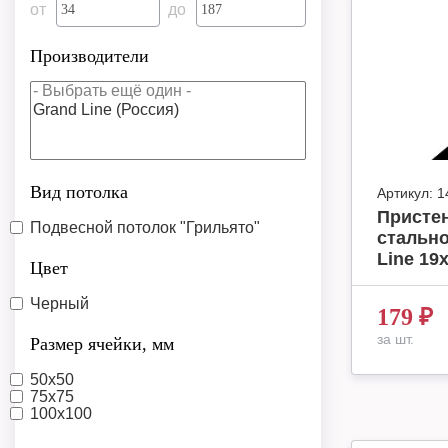
от
до
Производители
Вид потолка
Артикул:
1
Присте
Подвесной потолок "Грильято"
стально
Line 19
Цвет
Черный
179
₽
за шт.
Размер ячейки, мм
50x50
75х75
100x100