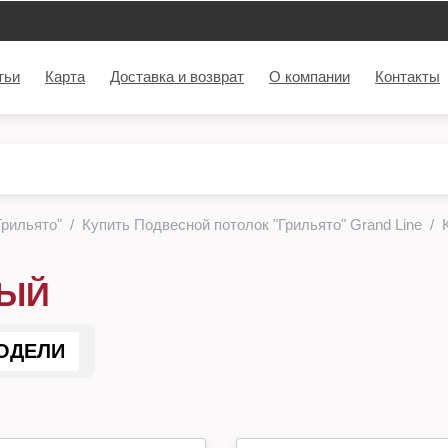
тьи
Карта
Доставка и возврат
О компании
Контакты
Грильято"
Купить Подвесной потолок "Грильято" Grand Line
НЫЙ
ОДЕЛИ