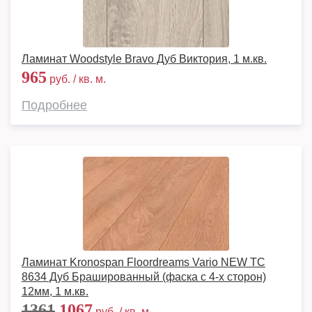
Ламинат Woodstyle Bravo Дуб Виктория, 1 м.кв.
965
руб. / кв. м.
Подробнее
Ламинат Kronospan Floordreams Vario NEW TC
8634 Дуб Брашированный (фаска с 4-х сторон)
12мм, 1 м.кв.
1361
1067
руб. / кв. м.