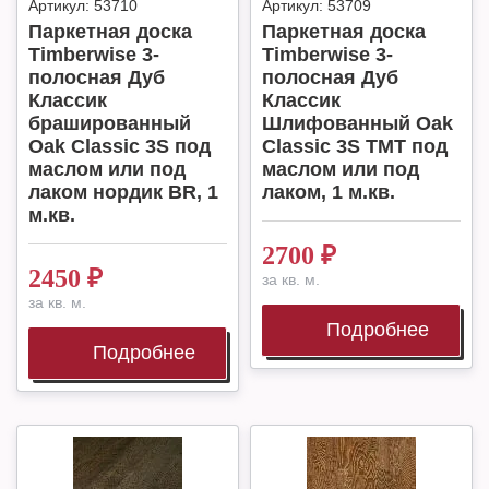
Артикул:
53710
Артикул:
53709
Паркетная доска
Паркетная доска
Timberwise 3-
Timberwise 3-
полосная Дуб
полосная Дуб
Классик
Классик
брашированный
Шлифованный Oak
Oak Classic 3S под
Classic 3S TMT под
маслом или под
маслом или под
лаком нордик BR, 1
лаком, 1 м.кв.
м.кв.
2700
₽
2450
₽
за кв. м.
за кв. м.
Подробнее
Подробнее