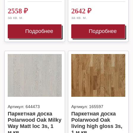
2558
₽
2642
₽
за кв. м.
за кв. м.
Подробнее
Подробнее
Артикул:
644473
Артикул:
165597
Паркетная доска
Паркетная доска
Polarwood Oak Milky
Polarwood Oak
Way Matt loc 3s, 1
living high gloss 3s,
м.кв.
1 м.кв.