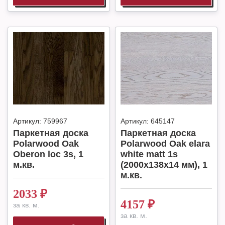
Артикул:
759967
Артикул:
645147
Паркетная доска
Паркетная доска
Polarwood Oak
Polarwood Oak elara
Oberon loc 3s, 1
white matt 1s
м.кв.
(2000x138x14 мм), 1
м.кв.
2033
₽
4157
₽
за кв. м.
за кв. м.