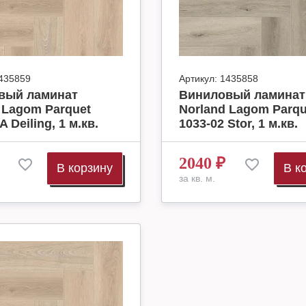
435859
Артикул:
1435858
вый ламинат
Виниловый ламинат
 Lagom Parquet
Norland Lagom Parqu
A Deiling, 1 м.кв.
1033-02 Stor, 1 м.кв.
2040
₽
В корзину
В к
за кв. м.