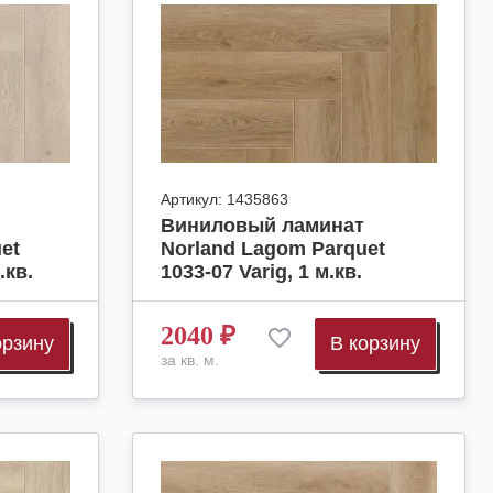
Артикул:
1435863
Виниловый ламинат
et
Norland Lagom Parquet
.кв.
1033-07 Varig, 1 м.кв.
2040
₽
орзину
В корзину
за кв. м.