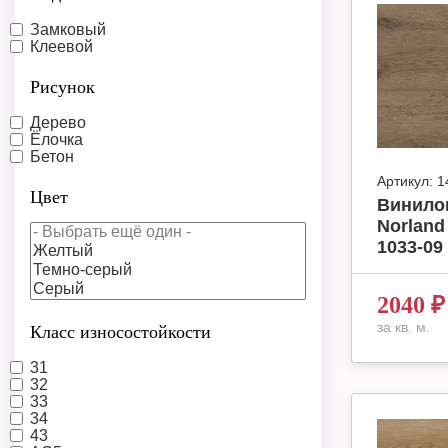
Замковый
Клеевой
Рисунок
Дерево
Ёлочка
Бетон
Артикул:
1
Цвет
Винило
Norland
1033-09 
2040
₽
за кв. м.
Класс износостойкости
31
32
33
34
43