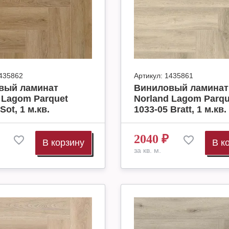
435862
Артикул:
1435861
вый ламинат
Виниловый ламинат
 Lagom Parquet
Norland Lagom Parqu
Sot, 1 м.кв.
1033-05 Bratt, 1 м.кв.
2040
₽
В корзину
В к
за кв. м.