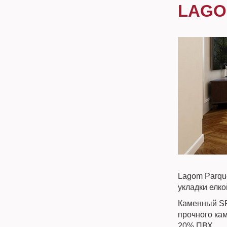
LAGO
Lagom Parqu
укладки елко
Каменный SP
прочного ка
20% ПВХ.