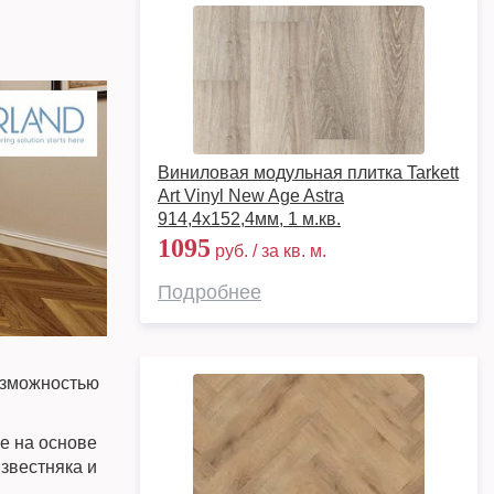
Виниловая модульная плитка Tarkett
Art Vinyl New Age Astra
914,4х152,4мм, 1 м.кв.
1095
руб. / за кв. м.
Подробнее
озможностью
е на основе
звестняка и