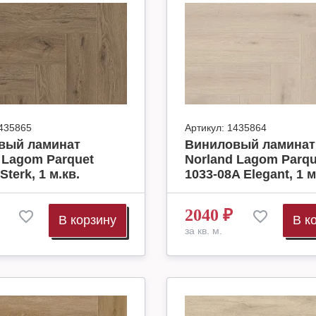
435865
Артикул:
1435864
вый ламинат
Виниловый ламинат
 Lagom Parquet
Norland Lagom Parqu
Sterk, 1 м.кв.
1033-08A Elegant, 1 м
2040
₽
В корзину
В к
за кв. м.