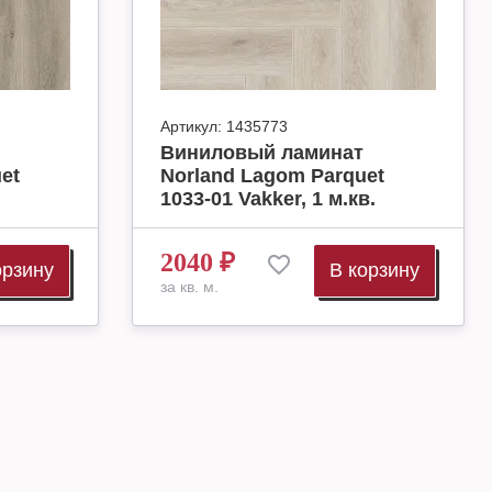
Артикул:
1435773
Виниловый ламинат
et
Norland Lagom Parquet
1033-01 Vakker, 1 м.кв.
2040
₽
орзину
В корзину
за кв. м.