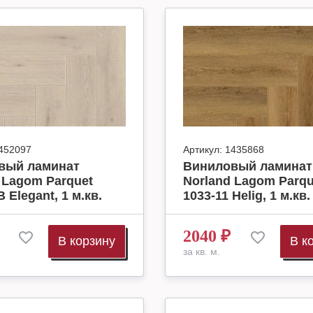
452097
Артикул:
1435868
вый ламинат
Виниловый ламинат
 Lagom Parquet
Norland Lagom Parqu
 Elegant, 1 м.кв.
1033-11 Helig, 1 м.кв.
2040
₽
В корзину
В к
за кв. м.