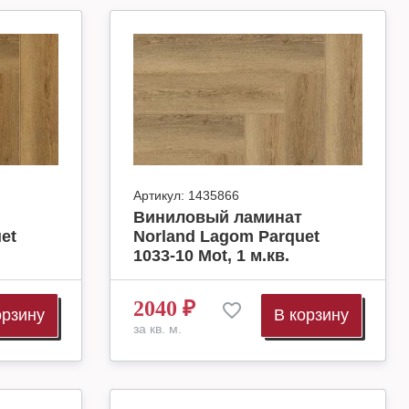
Артикул:
1435866
Виниловый ламинат
et
Norland Lagom Parquet
1033-10 Mot, 1 м.кв.
2040
₽
орзину
В корзину
за кв. м.