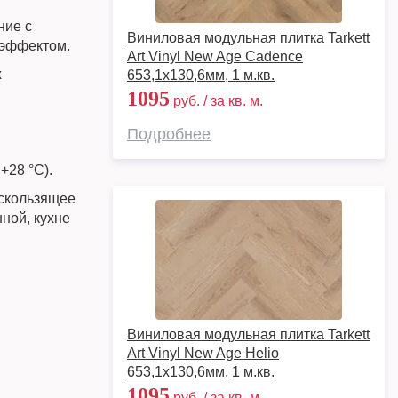
ние с
Виниловая модульная плитка Tarkett
 эффектом.
Art Vinyl New Age Cadence
х
653,1х130,6мм, 1 м.кв.
1095
руб. / за кв. м.
Подробнее
+28 °C).
оскользящее
ной, кухне
Виниловая модульная плитка Tarkett
Art Vinyl New Age Helio
653,1х130,6мм, 1 м.кв.
1095
руб. / за кв. м.