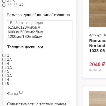
AC5
23; 33; 42
Размеры длина/ ширина/ толщина
Артикул:
1
Винило
Norland
Толщина доски, мм
1033-06 
2
2,5
4
2040
₽
3,5
за кв. м.
5
3.5
4
8
Фаска
Совместимость с тёплым полом