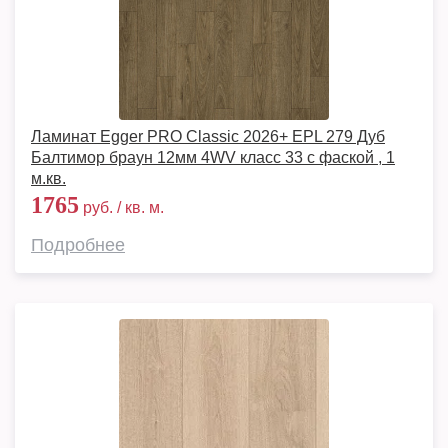
Ламинат Egger PRO Classic 2026+ EPL 279 Дуб
Балтимор браун 12мм 4WV класс 33 с фаской , 1
м.кв.
1765
руб. / кв. м.
Подробнее