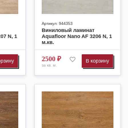
Артикул:
944353
Виниловый ламинат
07 N, 1
Aquafloor Nano AF 3206 N, 1
м.кв.
2500
₽
орзину
В корзину
за кв. м.