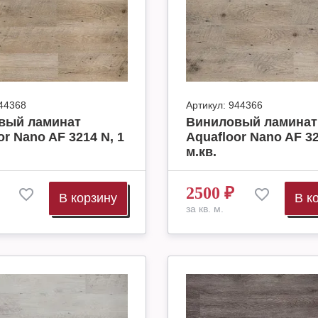
44368
Артикул:
944366
вый ламинат
Виниловый ламинат
or Nano AF 3214 N, 1
Aquafloor Nano AF 32
м.кв.
2500
₽
В корзину
В к
за кв. м.