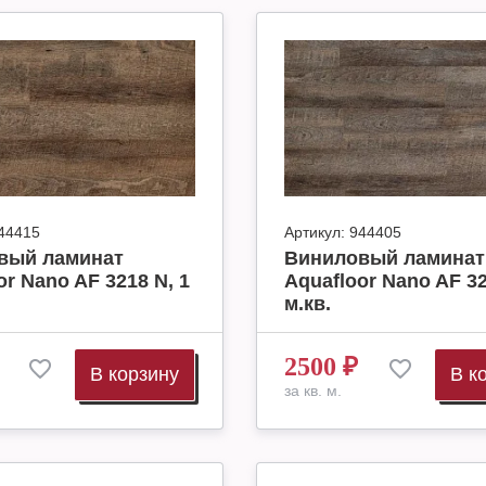
44415
Артикул:
944405
вый ламинат
Виниловый ламинат
or Nano AF 3218 N, 1
Aquafloor Nano AF 32
м.кв.
2500
₽
В корзину
В к
за кв. м.