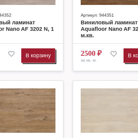
44352
Артикул:
944351
вый ламинат
Виниловый ламинат
or Nano AF 3202 N, 1
Aquafloor Nano AF 32
м.кв.
2500
₽
В корзину
В к
за кв. м.