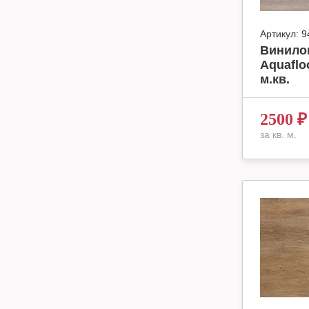
Артикул:
9
Винило
Aquaflo
м.кв.
2500
₽
за кв. м.