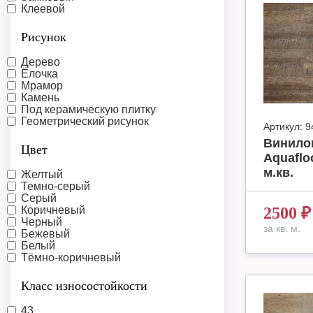
Клеевой
Рисунок
Дерево
Ёлочка
Мрамор
Камень
Под керамическую плитку
Геометрический рисунок
Артикул:
9
Винило
Цвет
Aquaflo
м.кв.
Желтый
Темно-серый
Серый
Коричневый
2500
₽
Черный
за кв. м.
Бежевый
Белый
Тёмно-коричневый
Класс износостойкости
43