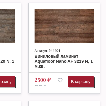
Артикул:
944404
Виниловый ламинат
20 N, 1
Aquafloor Nano AF 3219 N, 1
м.кв.
2500
₽
орзину
В корзину
за кв. м.