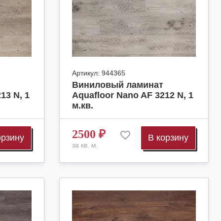
Артикул:
944365
Виниловый ламинат
13 N, 1
Aquafloor Nano AF 3212 N, 1
м.кв.
2500
₽
орзину
В корзину
за кв. м.