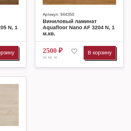
Артикул:
944350
Виниловый ламинат
05 N, 1
Aquafloor Nano AF 3204 N, 1
м.кв.
2500
₽
орзину
В корзину
за кв. м.