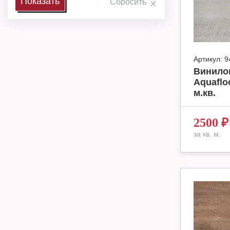
Артикул:
9
Винило
Aquaflo
м.кв.
2500
₽
за кв. м.