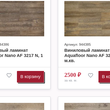
44386
Артикул:
944385
вый ламинат
Виниловый ламинат
or Nano AF 3217 N, 1
Aquafloor Nano AF 32
м.кв.
2500
₽
В корзину
В к
за кв. м.