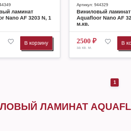
44349
Артикул:
944329
вый ламинат
Виниловый ламинат
or Nano AF 3203 N, 1
Aquafloor Nano AF 32
м.кв.
2500
₽
В корзину
В к
за кв. м.
1
ЛОВЫЙ ЛАМИНАТ AQUAF
O