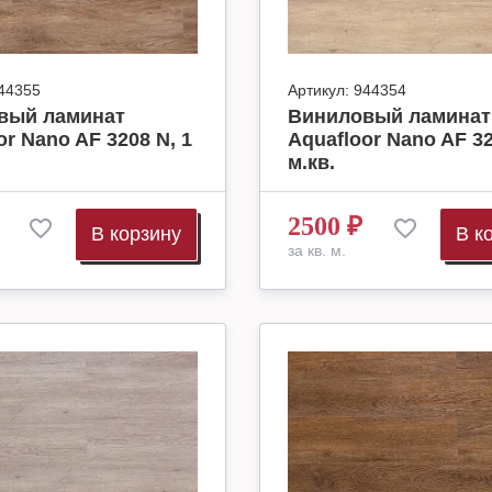
44355
Артикул:
944354
вый ламинат
Виниловый ламинат
or Nano AF 3208 N, 1
Aquafloor Nano AF 32
м.кв.
2500
₽
В корзину
В к
за кв. м.