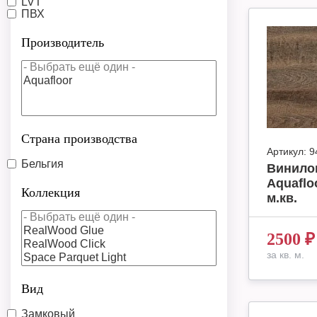
LVT
ПВХ
Производитель
Страна производства
Артикул:
9
Бельгия
Винило
Aquaflo
Коллекция
м.кв.
2500
₽
за кв. м.
Вид
Замковый