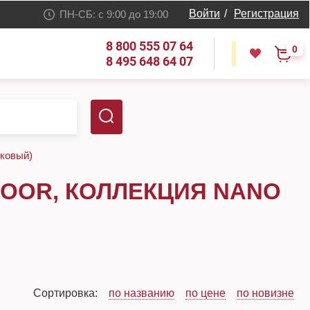
Войти
/
Регистрация
ПН-СБ: с 9:00 до 19:00
8 800 555 07 64
0
8 495 648 64 07
мковый)
OOR, КОЛЛЕКЦИЯ NANO
Сортировка:
по названию
по цене
по новизне