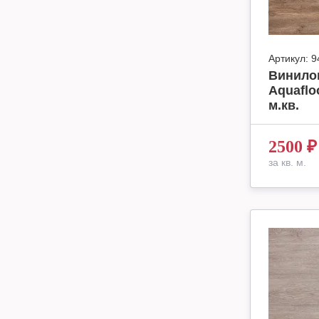
Артикул:
9
Винило
Aquaflo
м.кв.
2500
₽
за кв. м.