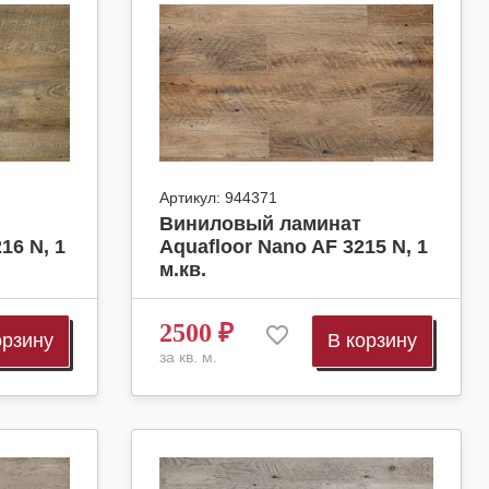
Артикул:
944371
Виниловый ламинат
16 N, 1
Aquafloor Nano AF 3215 N, 1
м.кв.
2500
₽
орзину
В корзину
за кв. м.