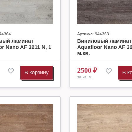
44364
Артикул:
944363
вый ламинат
Виниловый ламинат
or Nano AF 3211 N, 1
Aquafloor Nano AF 32
м.кв.
2500
₽
В корзину
В к
за кв. м.