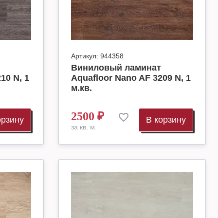
Артикул:
944358
Виниловый ламинат
10 N, 1
Aquafloor Nano AF 3209 N, 1
м.кв.
2500
₽
орзину
В корзину
за кв. м.