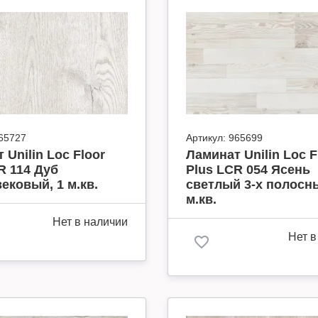
65727
Артикул:
965699
 Unilin Loc Floor
Ламинат Unilin Loc F
R 114 Дуб
Plus LCR 054 Ясень
ековый, 1 м.кв.
светлый 3-х полосны
м.кв.
Нет в наличии
Нет в