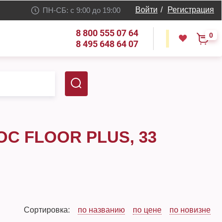
Войти
/
Регистрация
ПН-СБ: с 9:00 до 19:00
8 800 555 07 64
0
8 495 648 64 07
OC FLOOR PLUS, 33
Сортировка:
по названию
по цене
по новизне