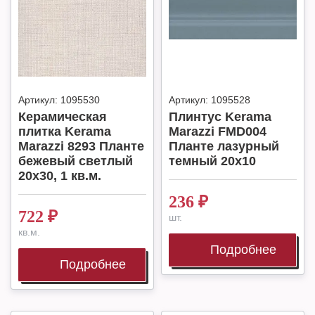
Артикул:
1095530
Артикул:
1095528
Керамическая
Плинтус Kerama
плитка Kerama
Marazzi FMD004
Marazzi 8293 Планте
Планте лазурный
бежевый светлый
темный 20х10
20х30, 1 кв.м.
236
₽
722
₽
шт.
кв.м.
Подробнее
Подробнее