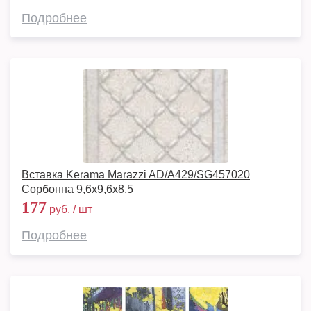
Подробнее
Вставка Kerama Marazzi AD/A429/SG457020
Сорбонна 9,6х9,6х8,5
177
руб. / шт
Подробнее