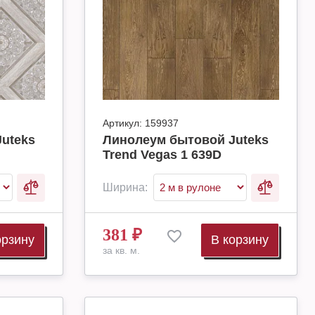
Артикул:
159937
uteks
Линолеум бытовой Juteks
Trend Vegas 1 639D
Ширина:
381
₽
орзину
В корзину
за кв. м.