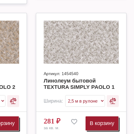
Артикул:
1454540
Линолеум бытовой
OLO 2
TEXTURA SIMPLY PAOLO 1
Ширина:
281
₽
орзину
В корзину
за кв. м.