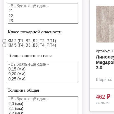
Класс пожарной опасности
КМ 2 (Г1, В2, Д2, Т2, РП1)
КМ 5 (Г4, В3, Д3, Т4, РП4)
Артикул:
1
Толщ. защитного слоя
Линоле
Megapol
3.0
Ширина:
Толщина общая
462
₽
за кв. м.