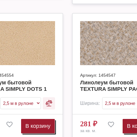
454554
Артикул:
1454547
ум бытовой
Линолеум бытовой
A SIMPLY DOTS 1
TEXTURA SIMPLY PA
Ширина:
281
₽
В корзину
В к
за кв. м.