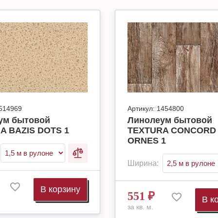
514969
Артикул:
1454800
ум бытовой
Линолеум бытовой
A BAZIS DOTS 1
TEXTURA CONCORD
ORNES 1
Ширина:
В корзину
551
₽
В к
за кв. м.