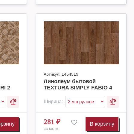
Артикул:
1454519
Линолеум бытовой
RI 2
TEXTURA SIMPLY FABIO 4
Ширина:
281
₽
орзину
В корзину
за кв. м.