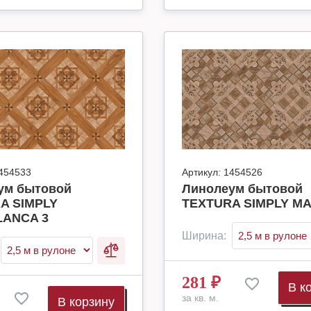
454533
Артикул:
1454526
ум бытовой
Линолеум бытовой
A SIMPLY
TEXTURA SIMPLY MA
ANCA 3
Ширина:
281
₽
В к
за кв. м.
В корзину