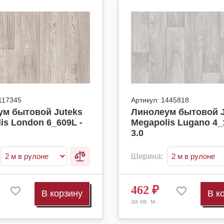
117345
Артикул:
1445818
ум бытовой Juteks
Линолеум бытовой J
is London 6_609L -
Megapolis Lugano 4_
3.0
Ширина:
462
₽
В корзину
В к
за кв. м.