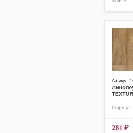
за кв. м.
Артикул:
1
Линоле
TEXTUR
Ширина:
281
₽