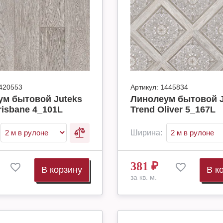
420553
Артикул:
1445834
ум бытовой Juteks
Линолеум бытовой J
risbane 4_101L
Trend Oliver 5_167L
Ширина:
381
₽
В корзину
В к
за кв. м.