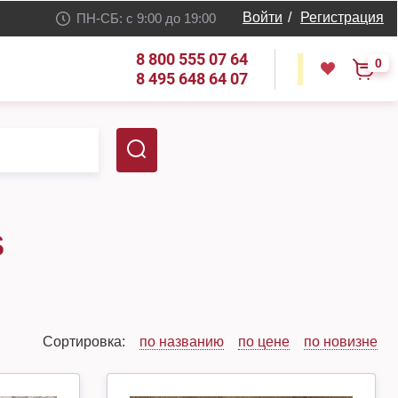
Войти
/
Регистрация
ПН-СБ: с 9:00 до 19:00
8 800 555 07 64
0
8 495 648 64 07
S
Сортировка:
по названию
по цене
по новизне