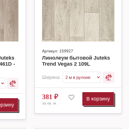
Артикул:
159927
uteks
Линолеум бытовой Juteks
461D -
Trend Vegas 2 109L
Ширина:
381
₽
В корзину
за кв. м.
орзину