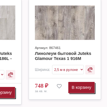
Артикул:
867461
uteks
Линолеум бытовой Juteks
186L -
Glamour Texas 1 916M
Ширина:
748
₽
В корзину
за кв. м.
орзину