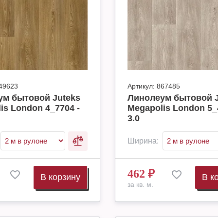
49623
Артикул:
867485
ум бытовой Juteks
Линолеум бытовой J
is London 4_7704 -
Megapolis London 5_
3.0
Ширина:
462
₽
В корзину
В к
за кв. м.